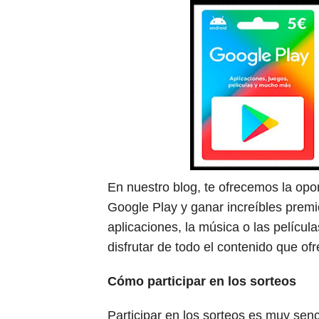
10 Consejos para aumentar 
Obtén más diamantes en Fr
Juegos gratuitos de PS Plu
Guía para obtener armas le
Guía de Diamantes en Free 
En nuestro blog, te ofrecemos la opor
Google Play y ganar increíbles premi
aplicaciones, la música o las películ
disfrutar de todo el contenido que of
Cómo participar en los sorteos
Participar en los sorteos es muy senci