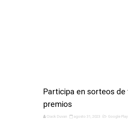
Beneficios de PS Plus: apr
Edad para eventos y compet
Obtén diamantes al complet
Diamantes gratis: Completa
Transferir actualizaciones
Diamantes gratis en Free F
Duración y beneficios de la
Participa en sorteos de
Beneficios de las actualiz
premios
Compartir suscripción de P
Crack Duvan
agosto 31, 2023
Google Play
Conseguir diamantes gratis 