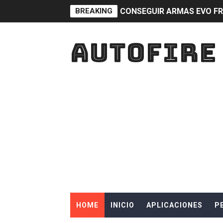
BREAKING
CONSEGUIR ARMAS EVO FR
GENERADORES Consejos par
AUTOFIRE
Guía Definitiva: Consejos I
¿Qué Son los Hologramas e
Consejos para ganar premio
Diamantes Gratis en Free 
Participa en sorteos de ta
5 estrategias efectivas pa
5 estrategias para evitar 
HOME
INICIO
APLICACIONES
P
Los mejores consejos para 