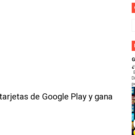
ovecha al máximo tu experiencia de juego
iciones de PS Plus: restricciones y límites
ar misiones de la caja de botín en Free Fire
 misiones en el pase elite de Free Fire
G
 y mejoras de PS Plus a otra consola PlayStation
¿
E
ire: forma segura y sin riesgos
D
p
 suscripción a PS Plus
 tarjetas de Google Play y gana
aciones y mejoras de PS Plus
S Plus en misma consola: guía completa
en Free Fire: guía sin tarjetas de débito