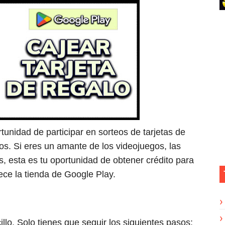
tu capacidad de supervivencia en Fortnite
ee Fire: misiones diarias y recompensas
s en todas las consolas PlayStation
gendarias en Fortnite Battle Royale
Fire: ¿Cuántos puedes obtener en la Ruleta?
tunidad de participar en sorteos de tarjetas de
os. Si eres un amante de los videojuegos, las
as, esta es tu oportunidad de obtener crédito para
rece la tienda de Google Play.
llo. Solo tienes que seguir los siguientes pasos: