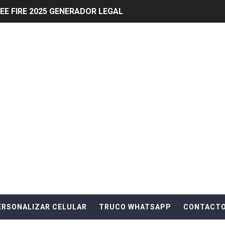
EE FIRE 2025 GENERADOR LEGAL
a obtener DIAMANTES en Free Fire sin gastar mucho 202
nfalibles para Obtener Hologramas en Free Fire
n Free Fire? Guía Completa
s en sorteos de tarjetas de Google Play
Fire: Completa Misiones de Amigos
rjetas de Google Play y gana premios
ra evitar el fuego enemigo en Fortnite
trampas en Fortnite y mantenerse en el juego
ERSONALIZAR CELULAR
TRUCO WHATSAPP
CONTACT
mejorar tu estrategia de combate en Fortnite